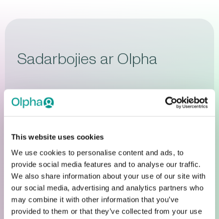
Sadarbojies ar Olpha
Plašsaziņas līdzekļi
Mediju attiecībām un
sadarbības projektiem
This website uses cookies
We use cookies to personalise content and ads, to
Uzņēmējdarbība
provide social media features and to analyse our traffic.
Uzņēmējdarbība
We also share information about your use of our site with
our social media, advertising and analytics partners who
may combine it with other information that you’ve
provided to them or that they’ve collected from your use
Sadarbība sociālajā jomā