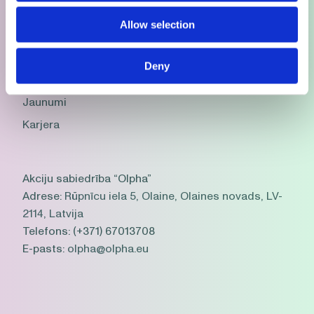
Allow selection
Par mums
Veselības aprūpes
speciālisti
Produkti
Deny
Kontakti
Biznesa partneri
Jaunumi
Karjera
Akciju sabiedrība “Olpha”
Adrese:
Rūpnīcu iela 5, Olaine, Olaines novads, LV-
2114, Latvija
Telefons:
(+371) 67013708
E-pasts:
olpha@olpha.eu