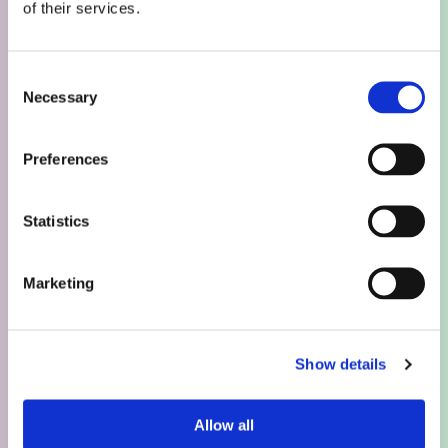
of their services.
Sociāliem mērķiem un
potenciāliem projektiem
Consent
Necessary
Selection
Karjera
Vakancēm un karjeras
Preferences
iespējām
Statistics
Marketing
Show details
Allow all