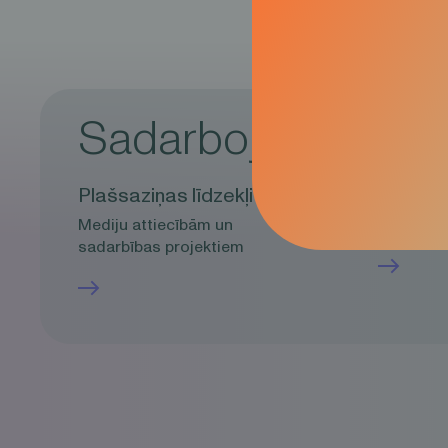
Sadarbojies ar Ol
Plašsaziņas līdzekļi
Uzņēmē
Mediju attiecībām un
Uzņēmējd
sadarbības projektiem