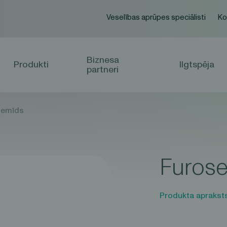
Veselības aprūpes speciālisti
Ko
Biznesa
Produkti
Ilgtspēja
partneri
semīds
Furos
Produkta aprakst