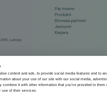
Par mums
Produkti
Biznesa partneri
Jaunumi
Karjera
2114, Latvija
s
ise content and ads, to provide social media features and to an
rmation about your use of our site with our social media, advertis
 combine it with other information that you’ve provided to them o
 use of their services.
Atjaunot / mainīt piekrišanu sīkfailiem
S
S INSTRUKCIJU VAI ATBILSTOŠU INFORMĀCIJU UZ IEPAKO