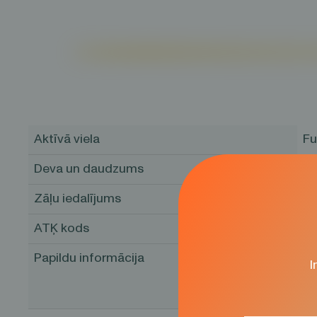
Aktīvā viela
F
Deva un daudzums
Ta
Zāļu iedalījums
Re
ATĶ kods
C
Papildu informācija
Re
I
Ma
Pi