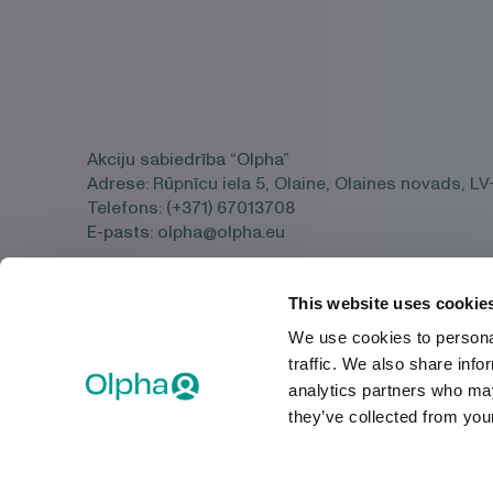
Akciju sabiedrība “Olpha”
Adrese:
Rūpnīcu iela 5, Olaine, Olaines novads, LV-
Telefons:
(+371) 67013708
E-pasts:
olpha@olpha.eu
This website uses cookie
We use cookies to personal
traffic. We also share info
analytics partners who may
they’ve collected from your
© 2026 Olpha
PIRMS LIETOŠANAS UZMANĪGI IZLASIET LIETOŠANA