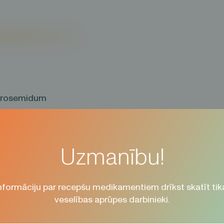
urosemidum
bletes 40 mg N 50
cepšu zāles
Uzmanību!
03CA01
klāmas devējs: AS “Olpha”
nformāciju par recepšu medikamentiem drīkst skatīt tik
teriāls caurskatīts 10.07.2024.
veselības aprūpes darbinieki.
lnu zāļu aprakstu skatīt
www.zva.gov.lv
. Informācija ves