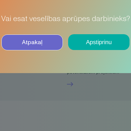
Vai esat veselības aprūpes darbinieks?
pha
Apstiprinu
Atpakaļ
jdarbība
Sadarbība sociālajā jo
arbība
Sociāliem mērķiem un
potenciāliem projektiem