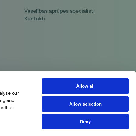
Veselības aprūpes speciālisti
Kontakti
Allow all
Seko mums:
alyse our
ing and
Allow selection
r that
īkdatņu izmantošanas politika
Privātuma politika
Deny
JUMA. KONSULTĒJIETIES AR ĀRSTU VAI FARMACEITU