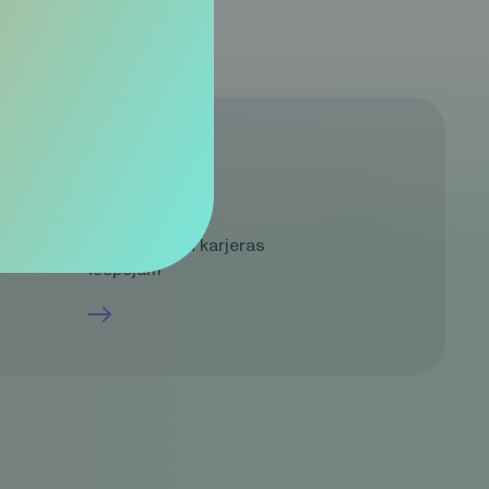
mā
Karjera
Vakancēm un karjeras
iespējām