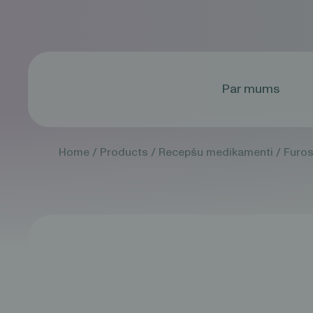
Par mums
Home
/
Products
/
Recepšu medikamenti
/
Furo