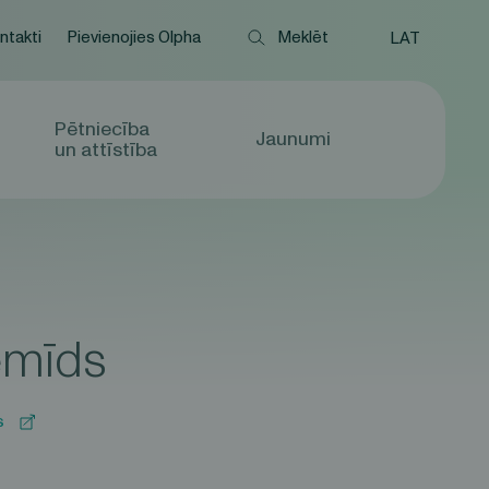
ntakti
Pievienojies Olpha
LAT
Pētniecība
Jaunumi
un attīstība
emīds
s