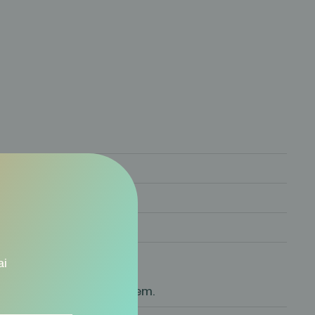
ai
elības aprūpes speciālistiem.