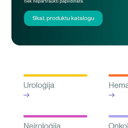
tiek nepārtraukti papildināts.
Skat. produktu katalogu
Uroloģija
Hemat
Neiroloģija
Onkol