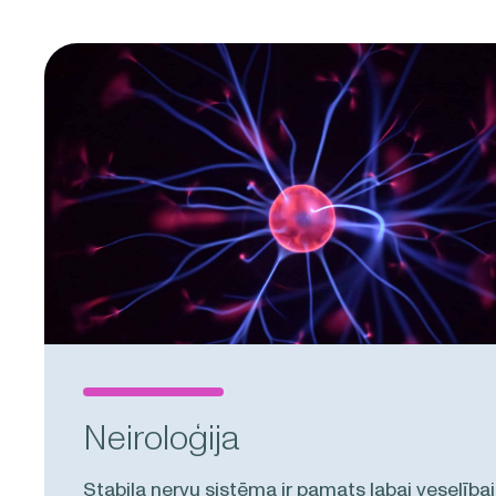
Neiroloģija
Stabila nervu sistēma ir pamats labai veselībai