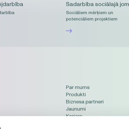
jdarbība
Sadarbība sociālajā jo
arbība
Sociāliem mērķiem un
potenciāliem projektiem
Par mums
Produkti
Biznesa partneri
Jaunumi
Karjera
2114, Latvija
s