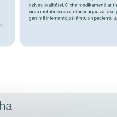
dzīves kvalitātei. Olpha medikamenti arit
sirds metabolisma ārstēšanai jau vairāku
garumā ir iemantojuši ārstu un pacientu uz
s
pha