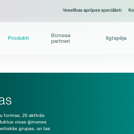
Veselības aprūpes speciālisti
Ko
Biznesa
Produkti
Ilgtspēja
partneri
as
ļu formas, 25 aktīvās
oduktus visas ģimenes
peitiskās grupas, un tas