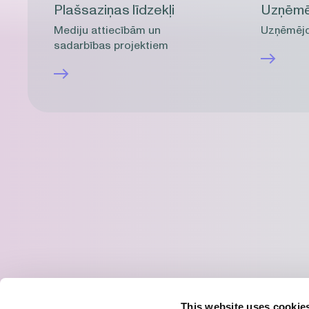
Plašsaziņas līdzekļi
Uzņēmē
Mediju attiecībām un
Uzņēmējd
sadarbības projektiem
Akciju sabiedrība “Olpha”
Adrese:
Rūpnīcu iela 5, Olaine, Olaines novads, LV-
This website uses cookie