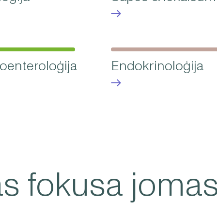
oenteroloģija
Endokrinoloģija
s fokusa joma