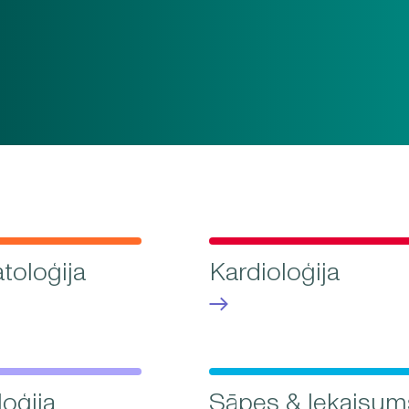
oloģija
Kardioloģija
oģija
Sāpes & Iekaisum