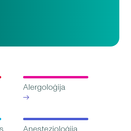
Alergoloģija
s
Anestezioloģija