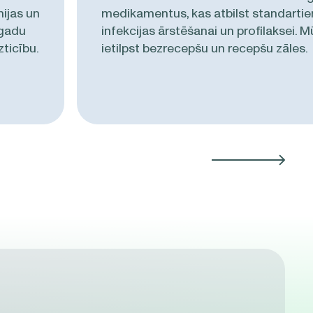
mijas un
medikamentus, kas atbilst standarti
 gadu
infekcijas ārstēšanai un profilaksei. M
ticību.
ietilpst bezrecepšu un recepšu zāles.