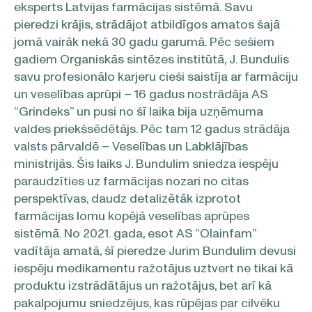
eksperts Latvijas farmācijas sistēmā. Savu
pieredzi krājis, strādājot atbildīgos amatos šajā
jomā vairāk nekā 30 gadu garumā. Pēc sešiem
gadiem Organiskās sintēzes institūtā, J. Bundulis
savu profesionālo karjeru cieši saistīja ar farmāciju
un veselības aprūpi – 16 gadus nostrādāja AS
“Grindeks” un pusi no šī laika bija uzņēmuma
valdes priekšsēdētājs. Pēc tam 12 gadus strādāja
valsts pārvaldē – Veselības un Labklājības
ministrijās. Šis laiks J. Bundulim sniedza iespēju
paraudzīties uz farmācijas nozari no citas
perspektīvas, daudz detalizētāk izprotot
farmācijas lomu kopējā veselības aprūpes
sistēmā. No 2021. gada, esot AS “Olainfam”
vadītāja amatā, šī pieredze Jurim Bundulim devusi
iespēju medikamentu ražotājus uztvert ne tikai kā
produktu izstrādātājus un ražotājus, bet arī kā
pakalpojumu sniedzējus, kas rūpējas par cilvēku