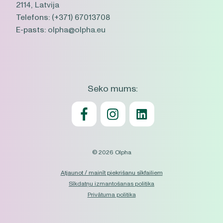
2114, Latvija
Telefons:
(+371) 67013708
E-pasts:
olpha@olpha.eu
Seko mums:
© 2026 Olpha
Atjaunot / mainīt piekrišanu sīkfailiem
Sīkdatņu izmantošanas politika
Privātuma politika