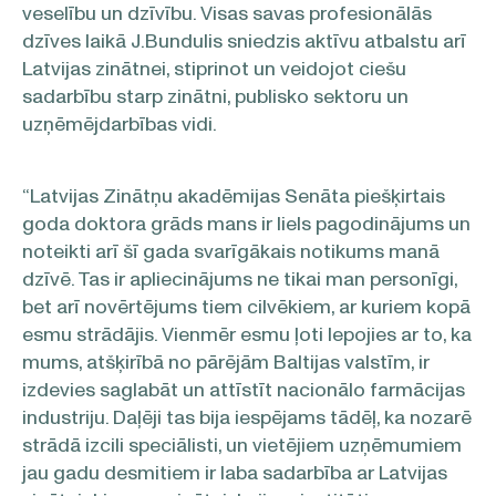
veselību un dzīvību. Visas savas profesionālās
dzīves laikā J.Bundulis sniedzis aktīvu atbalstu arī
Latvijas zinātnei, stiprinot un veidojot ciešu
sadarbību starp zinātni, publisko sektoru un
uzņēmējdarbības vidi.
“Latvijas Zinātņu akadēmijas Senāta piešķirtais
goda doktora grāds mans ir liels pagodinājums un
noteikti arī šī gada svarīgākais notikums manā
dzīvē. Tas ir apliecinājums ne tikai man personīgi,
bet arī novērtējums tiem cilvēkiem, ar kuriem kopā
esmu strādājis. Vienmēr esmu ļoti lepojies ar to, ka
mums, atšķirībā no pārējām Baltijas valstīm, ir
izdevies saglabāt un attīstīt nacionālo farmācijas
industriju. Daļēji tas bija iespējams tādēļ, ka nozarē
strādā izcili speciālisti, un vietējiem uzņēmumiem
jau gadu desmitiem ir laba sadarbība ar Latvijas