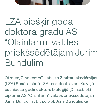
LZA piešķir goda
doktora grādu AS
“Olainfarm” valdes
priekšsēdētājam Jurim
Bundulim
Otrdien, 7. novembrī, Latvijas Zinātņu akadēmijas
(LZA) Senāta sēdē LZA prezidents Ivars Kalviņš
pasniedza goda doktora bioloģijā (Dr.h.c.biol.)
diplomu AS “Olainfarm” valdes priekšsēdētājam
Jurim Bundulim. Dr.h.c.biol. Juris Bundulis, kā