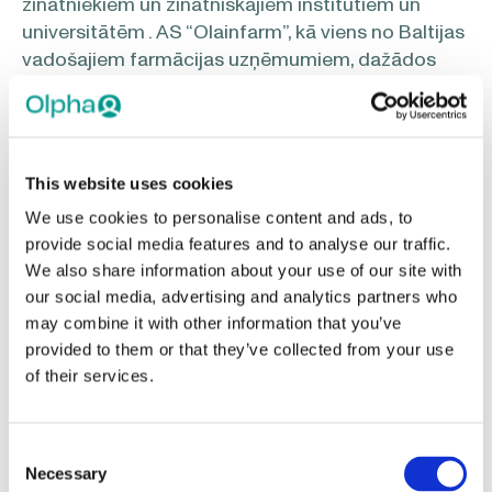
zinātniekiem un zinātniskajiem institūtiem un
universitātēm . AS “Olainfarm”, kā viens no Baltijas
vadošajiem farmācijas uzņēmumiem, dažādos
veidos sniedz savu ieguldījumu, lai šī mūsu valstij
tik nozīmīgā industrija būtu tikpat spēcīga arī pēc
20 un 50 gadiem. Ar dažādām iniciatīvām
atbalstām gan skolotājus, gan studentus, gan arī
This website uses cookies
zinātniekus un zinātniskos institūtus, lai Latvijas
We use cookies to personalise content and ads, to
zinātne un farmācijas nozare attīstītos arī
provide social media features and to analyse our traffic.
turpmāk,” uzsver AS “Olainfarm” valdes
We also share information about your use of our site with
priekšsēdētājs Juris Bundulis.
our social media, advertising and analytics partners who
may combine it with other information that you’ve
provided to them or that they’ve collected from your use
Dr.h.c.biol.
Jura Bunduļa ievēlēšana par LZA goda
of their services.
doktoru ļaus nostiprināt ilglaicīgas sadarbības
iespējas starp Latvijas Zinātņu akadēmiju un
Latvijas farmācijas nozari.
Consent
Necessary
Selection