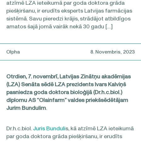
atzīmē LZA ieteikumā par goda doktora grāda
piešķiršanu, ir erudīts eksperts Latvijas farmācijas
sistēmā. Savu pieredzi krājis, strādājot atbildīgos
amatos šajā jomā vairāk nekā 30 gadu […]
Olpha
8. Novembris, 2023
Otrdien, 7. novembrī, Latvijas Zinātņu akadēmijas
(LZA) Senāta sēdē LZA prezidents Ivars Kalviņš
pasniedza goda doktora bioloģijā (
Dr.h.c.biol.
)
diplomu AS “Olainfarm” valdes priekšsēdētājam
Jurim Bundulim
.
Dr.h.c.biol.
Juris Bunduli
s, kā atzīmē LZA ieteikumā
par goda doktora grāda piešķiršanu, ir erudīts