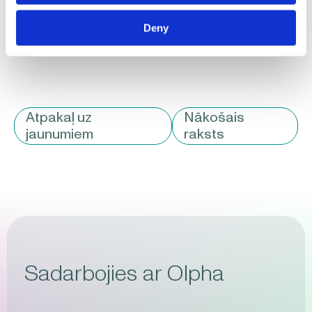
(Dr.h.c.biol.).
Deny
Atpakaļ uz
Nākošais
jaunumiem
raksts
Sadarbojies ar Olpha