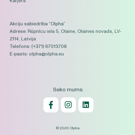
Karjera
Akciju sabiedrība “Olpha”
Adrese:
Rūpnīcu iela 5, Olaine, Olaines novads, LV-
2114, Latvija
Telefons:
(+371) 67013708
E-pasts:
olpha@olpha.eu
Seko mums:
© 2026 Olpha