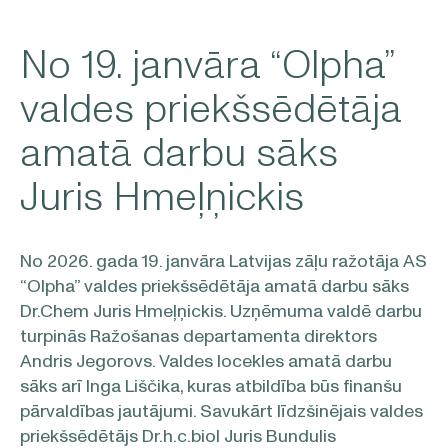
No 19. janvāra “Olpha”
valdes priekšsēdētāja
amatā darbu sāks
Juris Hmeļņickis
No 2026. gada 19. janvāra Latvijas zāļu ražotāja AS
“Olpha” valdes priekšsēdētāja amatā darbu sāks
Dr.Chem Juris Hmeļņickis. Uzņēmuma valdē darbu
turpinās Ražošanas departamenta direktors
Andris Jegorovs. Valdes locekles amatā darbu
sāks arī Inga Liščika, kuras atbildība būs finanšu
pārvaldības jautājumi. Savukārt līdzšinējais valdes
priekšsēdētājs Dr.h.c.biol Juris Bundulis