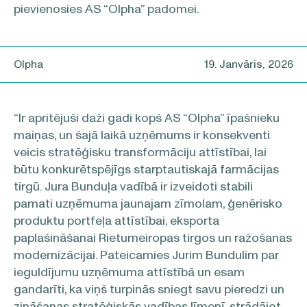
pievienosies AS “Olpha” padomei.
Olpha
19. Janvāris, 2026
“Ir apritējuši daži gadi kopš AS “Olpha” īpašnieku
maiņas, un šajā laikā uzņēmums ir konsekventi
veicis stratēģisku transformāciju attīstībai, lai
būtu konkurētspējīgs starptautiskajā farmācijas
tirgū. Jura Bunduļa vadībā ir izveidoti stabili
pamati uzņēmuma jaunajam zīmolam, ģenērisko
produktu portfeļa attīstībai, eksporta
paplašināšanai Rietumeiropas tirgos un ražošanas
modernizācijai. Pateicamies Jurim Bundulim par
ieguldījumu uzņēmuma attīstībā un esam
gandarīti, ka viņš turpinās sniegt savu pieredzi un
zināšanas stratēģiskās vadības līmenī, strādājot