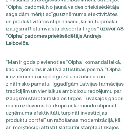
“Olpha” padomē. No jaunā valdes priekšsēdētāja
sagaidām mērķtiecīgu uzņēmuma efektivitātes
un produktivitātes stiprināšanu, kā arī turpmāku
izaugsmi Rietumvalstu eksporta tirgos,”
uzsver AS
“Olpha” padomes priekšsēdētājs Andrejs
Leibovičs.
“
Man ir gods pievienoties “Olpha” komandai laikā,
kad uzņēmums ir aktīvā attīstības posmā. “Olpha”
ir uzņēmums ar spēcīgu zāļu ražošanas un
zinātnisko pamatu, ilggadīgām Latvijas farmācijas
tradīcijām un vienlaikus ambiciozu redzējumu par
izaugsmi starptautiskajos tirgos. Tuvākajos gados
mans uzdevums būs kopā ar komandu stiprināt
uzņēmuma efektivitāti, turpināt investīcijas
produktu portfelī un ražošanas modernizācijā, kā
arī mērķtiecīgi attīstīt klātbūtni starptautiskajos