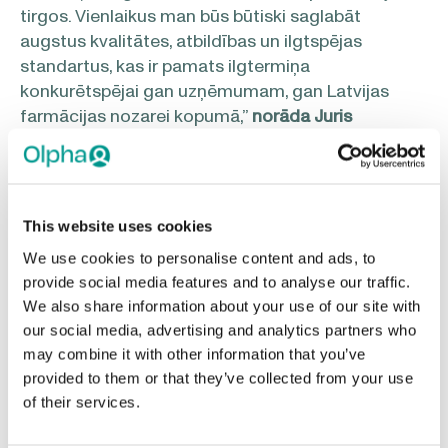
tirgos. Vienlaikus man būs būtiski saglabāt
augstus kvalitātes, atbildības un ilgtspējas
standartus, kas ir pamats ilgtermiņa
konkurētspējai gan uzņēmumam, gan Latvijas
farmācijas nozarei kopumā,
”
norāda Juris
Hmeļņickis
, kurš AS “Olpha” valdes priekšsēdētāja
amatā darbu sāks 19. janvārī.
This website uses cookies
Juris Hmeļņickis ir pieredzējis vadītājs ar vairāk
nekā 25 gadu profesionālo pieredzi farmācijas
We use cookies to personalise content and ads, to
nozarē un zāļu ražošanā. Savas profesionālās
provide social media features and to analyse our traffic.
We also share information about your use of our site with
gaitas viņš veidojis Latvijas farmācijas koncernā
our social media, advertising and analytics partners who
AS “Grindeks” un tā meitas uzņēmumos, pēdējos
may combine it with other information that you’ve
astoņus gadus strādājot AS “Grindeks” valdē.
provided to them or that they’ve collected from your use
Kopš 2012. gada viņš strādāja AS “Kalceks” valdē.
of their services.
Karjeras pirmsākumos stažējies arī Vācijas
kompānijā “Merck KGA”. Juris Hmeļņickis ir ieguvis