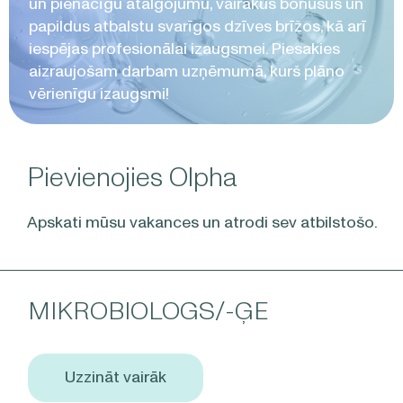
un pienācīgu atalgojumu, vairākus bonusus un
papildus atbalstu svarīgos dzīves brīžos, kā arī
iespējas profesionālai izaugsmei. Piesakies
aizraujošam darbam uzņēmumā, kurš plāno
vērienīgu izaugsmi!
Pievienojies Olpha
Apskati mūsu vakances un atrodi sev atbilstošo.
MIKROBIOLOGS/-ĢE
Uzzināt vairāk