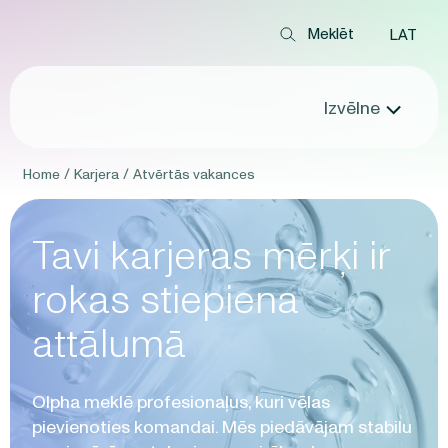
LAT
Izvēlne
Home
/
Karjera
/
Atvērtās vakances
Tavi karjeras mērķi ir
rokas stiepiena
attālumā
Olpha meklē profesionaļus, kuri vēlas
pievienoties komandai. Mēs piedāvājam stabilu