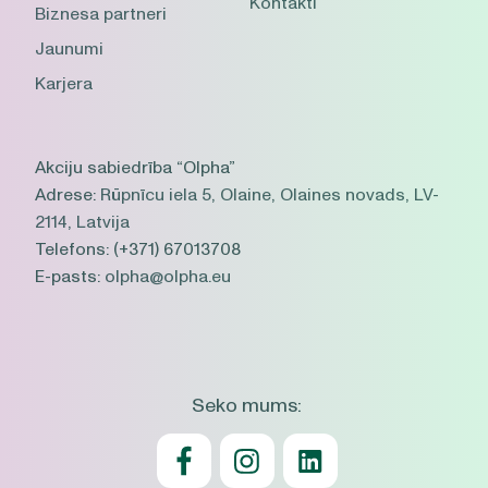
Kontakti
Biznesa partneri
Jaunumi
Karjera
Akciju sabiedrība “Olpha”
Adrese:
Rūpnīcu iela 5, Olaine, Olaines novads, LV-
2114, Latvija
Telefons:
(+371) 67013708
E-pasts:
olpha@olpha.eu
Seko mums: