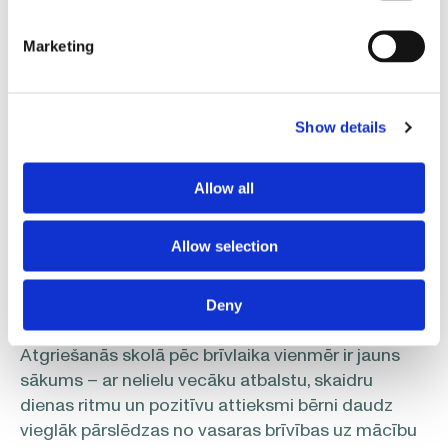
Vecāku noskaņojums būtiski ietekmē bērna
emocionālo gatavību jaunajam mācību gadam.
Marketing
Optimistiska un atbalstoša attieksme palīdz
bērnam pielāgoties, saglabāt motivāciju un
drošības sajūtu. Pētījumi rāda, ka lielākā daļa
Show details
vecāku cenšas padarīt atgriešanos skolā īpašu –
ļauj bērniem pašiem izvēlēties apģērbu, skolas
Allow all
piederumus vai iesaistās citās pozitīvās
aktivitātēs. Sarunas par to, kas bērnu gaida skolā
– draugi, interesantas nodarbības, jauni
Allow selection
piedzīvojumi – palīdz mazināt satraukumu un
uztvert skolu kā vietu, kur sagaida prieks.
Deny
Atgriešanās skolā pēc brīvlaika vienmēr ir jauns
sākums – ar nelielu vecāku atbalstu, skaidru
dienas ritmu un pozitīvu attieksmi bērni daudz
vieglāk pārslēdzas no vasaras brīvības uz mācību