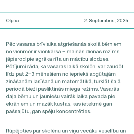
Olpha
2. Septembris, 2025
Pēc vasaras brīvlaika atgriešanās skolā bērniem
ne vienmēr ir vienkārša – mainās dienas režīms,
jāpierod pie agrāka rīta un mācību slodzes.
Pētījumi rāda, ka vasaras laikā skolēni var zaudēt
līdz pat 2–3 mēnešiem no iepriekš apgūtajām
zināšanām lasīšanā un matemātikā, turklāt šajā
periodā bieži pasliktinās miega režīms. Vasarās
daļa bērnu un jauniešu vairāk laika pavada pie
ekrāniem un mazāk kustas, kas ietekmē gan
pašsajūtu, gan spēju koncentrēties.
Rūpējoties par skolēnu un viņu vecāku veselību un