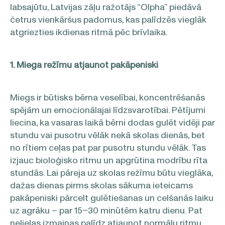
labsajūtu, Latvijas zāļu ražotājs “Olpha” piedāvā
četrus vienkāršus padomus, kas palīdzēs vieglāk
atgriezties ikdienas ritmā pēc brīvlaika.
1. Miega režīmu atjaunot pakāpeniski
Miegs ir būtisks bērna veselībai, koncentrēšanās
spējām un emocionālajai līdzsvarotībai. Pētījumi
liecina, ka vasaras laikā bērni dodas gulēt vidēji par
stundu vai pusotru vēlāk nekā skolas dienās, bet
no rītiem ceļas pat par pusotru stundu vēlāk. Tas
izjauc bioloģisko ritmu un apgrūtina modrību rīta
stundās. Lai pāreja uz skolas režīmu būtu vieglāka,
dažas dienas pirms skolas sākuma ieteicams
pakāpeniski pārcelt gulētiešanas un celšanās laiku
uz agrāku – par 15–30 minūtēm katru dienu. Pat
nelielas izmaiņas palīdz atjaunot normālu ritmu,