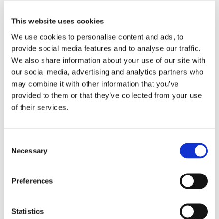
This website uses cookies
3. Dot iespēju sagatavoties skolai patstāvīgi
We use cookies to personalise content and ads, to
provide social media features and to analyse our traffic.
Bērni un jaunieši jūtas emocionāli gatavāki skolai,
We also share information about your use of our site with
ja viņiem tiek dota iespēja uzņemties atbildību par
our social media, advertising and analytics partners who
mazām ikdienas lietām. Ļaujiet arī mazākam
may combine it with other information that you’ve
bērnam pašam sakārtot skolas somu, izvēlēties
provided to them or that they’ve collected from your use
apģērbu vai iekārtot savu mācību vietu
of their services.
mājās.Šāda līdzdalība stiprina pašapziņu un rada
sajūtu, ka bērns kontrolē savu ikdienu. Pat nelielas
izvēles – piemēram, kādu burtnīcu vai zīmuli
Consent
Necessary
izmantot – veicina atbildības sajūtu un motivāciju
Selection
mācībām.
Preferences
4. Saglabāt vēsu prātu un pozitīvu attieksmi
Statistics