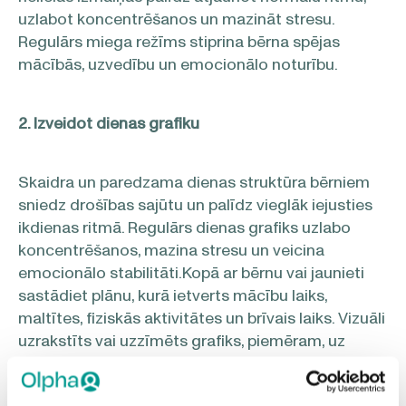
uzlabot koncentrēšanos un mazināt stresu.
Regulārs miega režīms stiprina bērna spējas
mācībās, uzvedību un emocionālo noturību.
2. Izveidot dienas grafiku
Skaidra un paredzama dienas struktūra bērniem
sniedz drošības sajūtu un palīdz vieglāk iejusties
ikdienas ritmā. Regulārs dienas grafiks uzlabo
koncentrēšanos, mazina stresu un veicina
emocionālo stabilitāti.Kopā ar bērnu vai jaunieti
sastādiet plānu, kurā ietverts mācību laiks,
maltītes, fiziskās aktivitātes un brīvais laiks. Vizuāli
uzrakstīts vai uzzīmēts grafiks, piemēram, uz
ledusskapja, palīdz labāk orientēties un justies
atbildīgam par savu dienu.