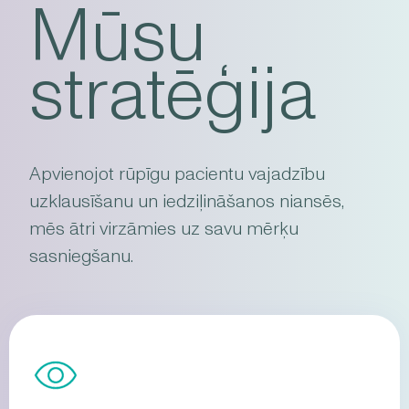
Mūsu
stratēģija
Apvienojot rūpīgu pacientu vajadzību
uzklausīšanu un iedziļināšanos niansēs,
mēs ātri virzāmies uz savu mērķu
sasniegšanu.