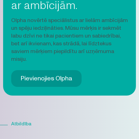
ar ambīcijām.
Olpha novērtē speciālistus ar lielām ambīcijām
un spēju iedziļināties. Mūsu mērķis ir sekmēt
labu dzīvi ne tikai pacientiem un sabiedrībai,
bet arī ikvienam, kas strādā, lai līdztekus
saviem mērķiem piepildītu arī uzņēmuma
misiju.
Pievienojies Olpha
Atbildība