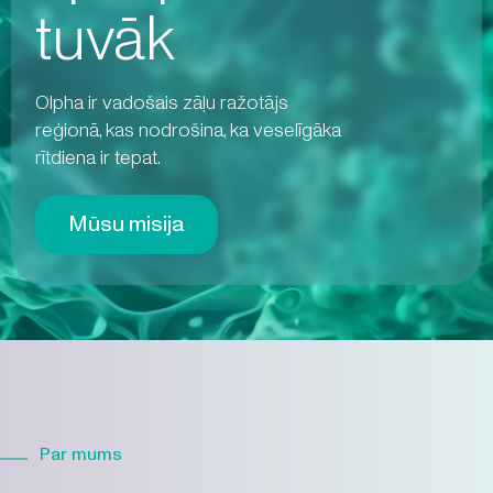
tuvāk
Olpha ir vadošais zāļu ražotājs
reģionā, kas nodrošina, ka veselīgāka
rītdiena ir tepat.
Mūsu misija
Par mums