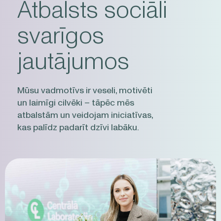
Atbalsts sociāli
svarīgos
jautājumos
Mūsu vadmotīvs ir veseli, motivēti
un laimīgi cilvēki – tāpēc mēs
atbalstām un veidojam iniciatīvas,
kas palīdz padarīt dzīvi labāku.