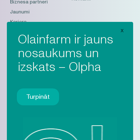
Biznesa partneri
Jaunumi
Karjera
x
Olainfarm ir jauns
Akciju sabiedrība “Olpha”
nosaukums un
Adrese:
Rūpnīcu iela 5, Olaine, Olaines novads, LV-
izskats – Olpha
2114, Latvija
Telefons:
(+371) 67013708
E-pasts:
olpha@olpha.eu
Turpināt
Seko mums: