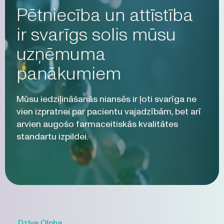
Pētniecība un attīstība
ir svarīgs solis mūsu
uzņēmuma
panākumiem
Mūsu iedziļināšanās niansēs ir ļoti svarīga ne
vien izpratnei par pacientu vajadzībām, bet arī
arvien augošo farmaceitiskās kvalitātes
standartu izpildei.
Dzīve Olpha