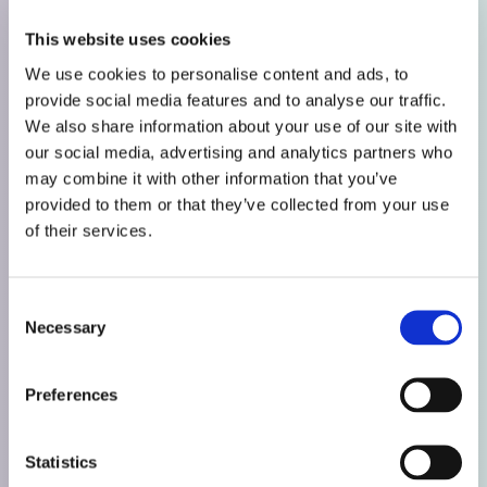
Līgumražošana un
kopizstrāde
This website uses cookies
We use cookies to personalise content and ads, to
Ar vairāk nekā 850 speciālistu komandu
provide social media features and to analyse our traffic.
un vairāk nekā 50 gadu pieredzi esam
We also share information about your use of our site with
eksperti gatavo zāļu formu, aktīvo
our social media, advertising and analytics partners who
farmaceitisko vielu un starpproduktu
may combine it with other information that you’ve
farmaceitiskās ražošanas jomā.
provided to them or that they’ve collected from your use
of their services.
Consent
Necessary
Selection
Preferences
Statistics