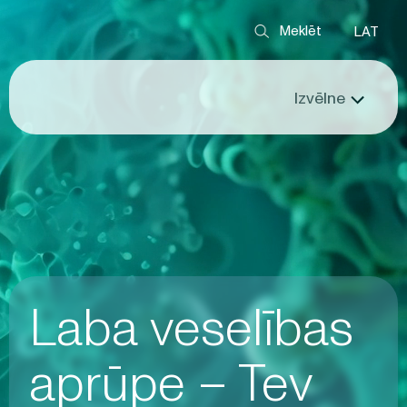
LAT
Izvēlne
Laba veselības
aprūpe – Tev