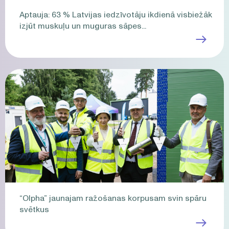
Aptauja: 63 % Latvijas iedzīvotāju ikdienā visbiežāk
izjūt muskuļu un muguras sāpes...
“Olpha” jaunajam ražošanas korpusam svin spāru
svētkus