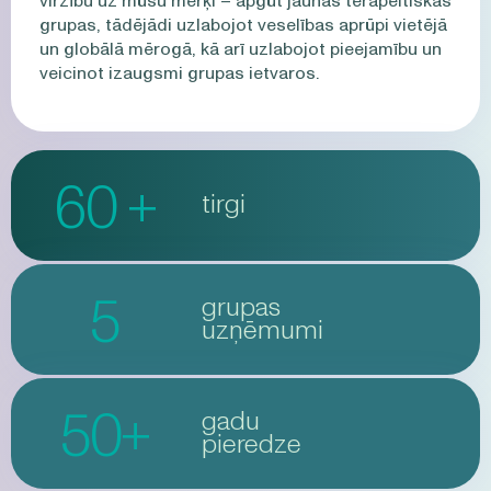
virzību uz mūsu mērķi – apgūt jaunas terapeitiskās
grupas, tādējādi uzlabojot veselības aprūpi vietējā
un globālā mērogā, kā arī uzlabojot pieejamību un
veicinot izaugsmi grupas ietvaros.
60 +
tirgi
5
grupas
uzņēmumi
50+
gadu
pieredze