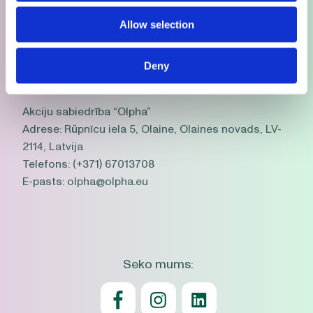
Kontakti
Biznesa partneri
Allow selection
Jaunumi
Karjera
Deny
Akciju sabiedrība “Olpha”
Adrese:
Rūpnīcu iela 5, Olaine, Olaines novads, LV-
2114, Latvija
Telefons:
(+371) 67013708
E-pasts:
olpha@olpha.eu
Seko mums: