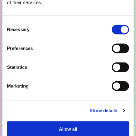
of their services.
Karjera
Vakancēm un karjeras
Consent
iespējām
Necessary
Selection
Preferences
Statistics
Marketing
Show details
Par mums
Veselības aprūpes
Allow all
speciālisti
Produkti